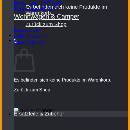
Bentu und BAW L7e
Es befinden sich keine Produkte im
Fahrzeuge 45 Km/H
Warenkorb.
Wohnwagen & Camper
Zurück zum Shop
Niewiadow
LMC-Caravan
0
Nipo-Camper
Warenkorb
Es befinden sich keine Produkte im Warenkorb.
Zurück zum Shop
Ersatzteile & Zubehör