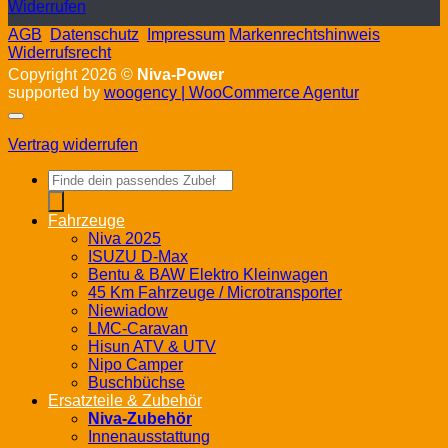
Widerrufen
AGB
Datenschutz
Impressum
Markenrechtshinweis
Widerrufsrecht
Copyright 2026 ©
Niva-Power
supported by
woogency | WooCommerce Agentur
Vertrag widerrufen
Products
search
Fahrzeuge
Niva 2025
ISUZU D-Max
Bentu & BAW Elektro Kleinwagen
45 Km Fahrzeuge / Microtransporter
Niewiadow
LMC-Caravan
Hisun ATV & UTV
Nipo Camper
Buschbüchse
Ersatzteile & Zubehör
Niva-Zubehör
Innenausstattung