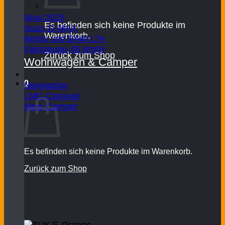
Niva 2025
Es befinden sich keine Produkte im
Isuzu D-MAX
Warenkorb.
Bentu und BAW L7e
Fahrzeuge 45 Km/H
Zurück zum Shop
Wohnwagen & Camper
0
Niewiadow
Warenkorb
LMC-Caravan
Nipo-Camper
Es befinden sich keine Produkte im Warenkorb.
Zurück zum Shop