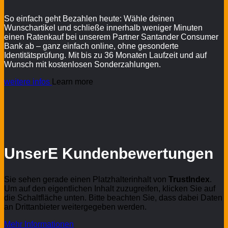
So einfach geht Bezahlen heute: Wähle deinen
Wunschartikel und schließe innerhalb weniger Minuten
einen Ratenkauf bei unserem Partner Santander Consumer
Bank ab – ganz einfach online, ohne gesonderte
Identitätsprüfung. Mit bis zu 36 Monaten Laufzeit und auf
Wunsch mit kostenlosen Sonderzahlungen.
weitere infos
Learn more
UnserE Kundenbewertungen
Sie sehen gerade einen Platzhalterinhalt von
TrustIndex
.
Um auf den eigentlichen Inhalt zuzugreifen, klicken Sie auf
die Schaltfläche unten. Bitte beachten Sie, dass dabei Daten
an Drittanbieter weitergegeben werden.
Mehr Informationen