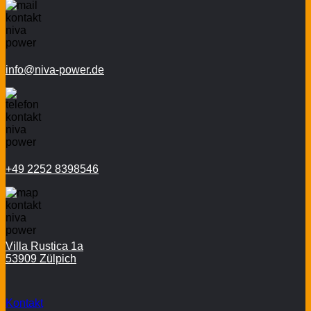
info@niva-power.de
+49 2252 8398546
Villa Rustica 1a
53909 Zülpich
Kontakt