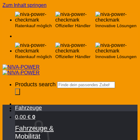
Zum Inhalt springen
Ratenkauf möglich
Offizieller Händler
Innovative Lösungen
Ratenkauf möglich
Offizieller Händler
Innovative Lösungen
Products search
Fahrzeuge
0,00
€
0
Fahrzeuge &
Mobilität