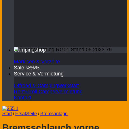
Campingshop
Markisen & Vorzelte
Sale %%%
Service & Vermietung
Offroad & Campingwerkstatt
Rent&Roll Campervermietung
Kontakt
Start
/
Ersatzteile
/
Bremsanlage
Bremsschlauch vorne