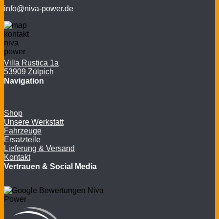
info@niva-power.de
Villa Rustica 1a
53909 Zülpich
Navigation
Shop
Unsere Werkstatt
Fahrzeuge
Ersatzteile
Lieferung & Versand
Kontakt
Vertrauen & Social Media