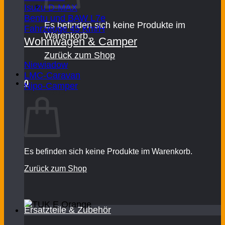
Isuzu D-MAX
Bentu und BAW L7e
Es befinden sich keine Produkte im
Fahrzeuge 45 Km/H
Warenkorb.
Wohnwagen & Camper
Zurück zum Shop
Niewiadow
LMC-Caravan
0
Nipo-Camper
Warenkorb
Es befinden sich keine Produkte im Warenkorb.
Zurück zum Shop
Ersatzteile & Zubehör