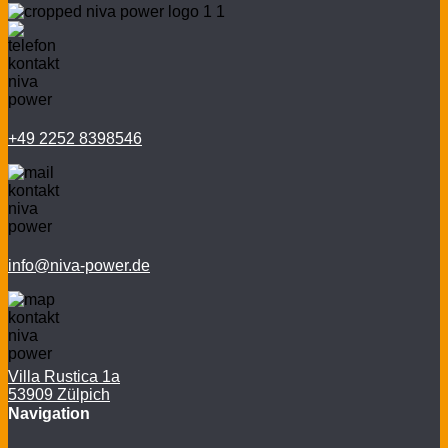
+49 2252 8398546
info@niva-power.de
Villa Rustica 1a
53909 Zülpich
Navigation