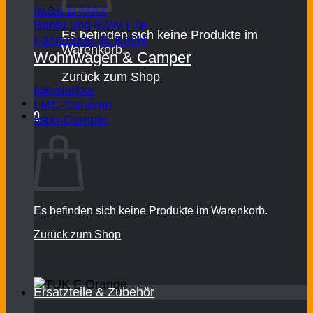
Isuzu D-MAX
Bentu und BAW L7e
Es befinden sich keine Produkte im
Fahrzeuge 45 Km/H
Warenkorb.
Wohnwagen & Camper
Zurück zum Shop
Niewiadow
LMC-Caravan
0
Nipo-Camper
Warenkorb
Es befinden sich keine Produkte im Warenkorb.
Zurück zum Shop
Ersatzteile & Zubehör