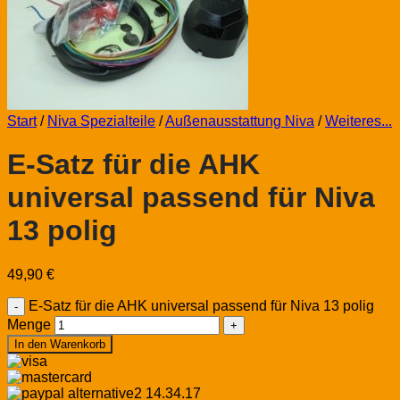
Start
/
Niva Spezialteile
/
Außenausstattung Niva
/
Weiteres...
E-Satz für die AHK
universal passend für Niva
13 polig
49,90
€
E-Satz für die AHK universal passend für Niva 13 polig
Menge
In den Warenkorb