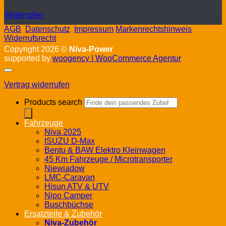
Widerrufen
AGB
Datenschutz
Impressum
Markenrechtshinweis
Widerrufsrecht
Copyright 2026 ©
Niva-Power
supported by
woogency | WooCommerce Agentur
Vertrag widerrufen
Products search
Fahrzeuge
Niva 2025
ISUZU D-Max
Bentu & BAW Elektro Kleinwagen
45 Km Fahrzeuge / Microtransporter
Niewiadow
LMC-Caravan
Hisun ATV & UTV
Nipo Camper
Buschbüchse
Ersatzteile & Zubehör
Niva-Zubehör