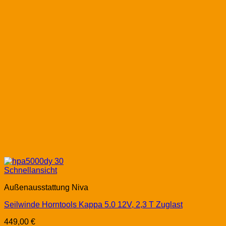
Schnellansicht
Außenausstattung Niva
Seilwinde Horntools Kappa 5.0 12V, 2,3 T Zuglast
449,00
€