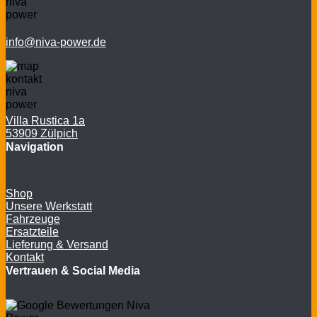
info@niva-power.de
Villa Rustica 1a
53909 Zülpich
Navigation
Shop
Unsere Werkstatt
Fahrzeuge
Ersatzteile
Lieferung & Versand
Kontakt
Vertrauen & Social Media