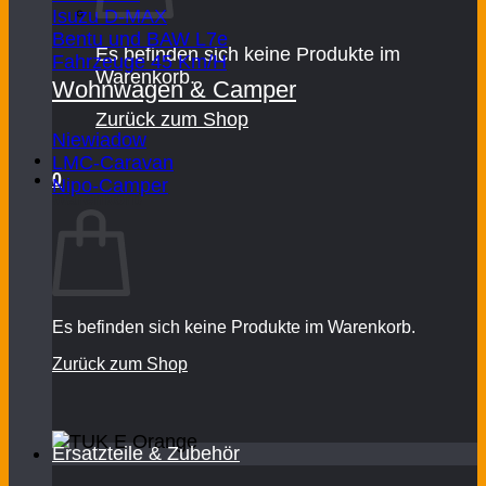
Isuzu D-MAX
Bentu und BAW L7e
Es befinden sich keine Produkte im
Fahrzeuge 45 Km/H
Warenkorb.
Wohnwagen & Camper
Zurück zum Shop
Niewiadow
LMC-Caravan
0
Nipo-Camper
Warenkorb
Es befinden sich keine Produkte im Warenkorb.
Zurück zum Shop
Ersatzteile & Zubehör