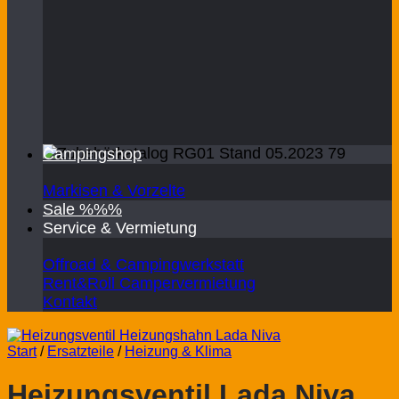
Campingshop
Markisen & Vorzelte
Sale %%%
Service & Vermietung
Offroad & Campingwerkstatt
Rent&Roll Campervermietung
Kontakt
Start
/
Ersatzteile
/
Heizung & Klima
Heizungsventil Lada Niva