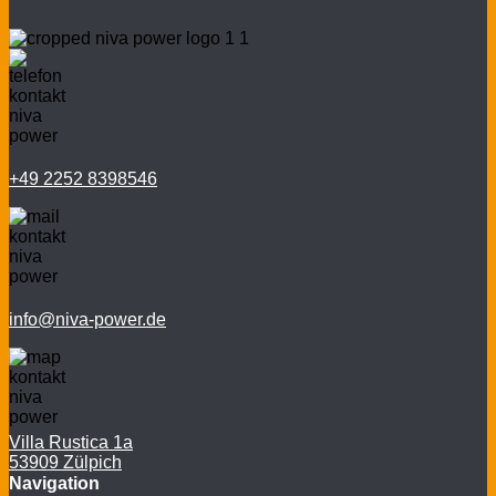
+49 2252 8398546
info@niva-power.de
Villa Rustica 1a
53909 Zülpich
Navigation