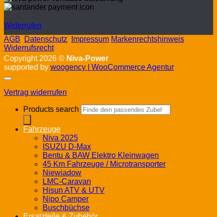
Widerrufen
AGB
Datenschutz
Impressum
Markenrechtshinweis
Widerrufsrecht
Copyright 2026 ©
Niva-Power
supported by
woogency | WooCommerce Agentur
Vertrag widerrufen
Products search
Fahrzeuge
Niva 2025
ISUZU D-Max
Bentu & BAW Elektro Kleinwagen
45 Km Fahrzeuge / Microtransporter
Niewiadow
LMC-Caravan
Hisun ATV & UTV
Nipo Camper
Buschbüchse
Ersatzteile & Zubehör