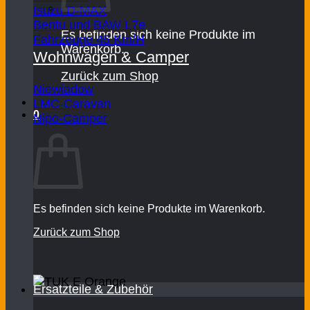
Isuzu D-MAX
Bentu und BAW L7e
Es befinden sich keine Produkte im
Fahrzeuge 45 Km/H
Warenkorb.
Wohnwagen & Camper
Zurück zum Shop
Niewiadow
LMC-Caravan
0
Nipo-Camper
Warenkorb
Es befinden sich keine Produkte im Warenkorb.
Zurück zum Shop
Ersatzteile & Zubehör