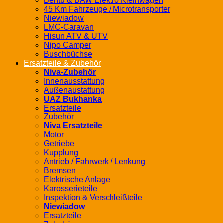
Bentu & BAW Elektro Kleinwagen
45 Km Fahrzeuge / Microtransporter
Niewiadow
LMC-Caravan
Hisun ATV & UTV
Nipo Camper
Buschbüchse
Ersatzteile & Zubehör
Niva-Zubehör
Innenausstattung
Außenaustattung
UAZ Bukhanka
Ersatzteile
Zubehör
Niva Ersatzteile
Motor
Getriebe
Kupplung
Antrieb / Fahrwerk / Lenkung
Bremsen
Elektrische Anlage
Karosserieteile
Inspektion & Verschleißteile
Niewiadow
Ersatzteile