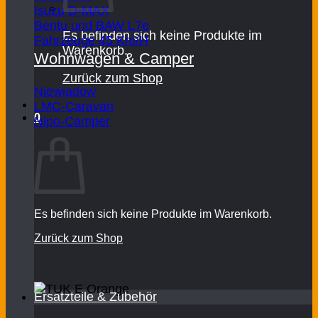
Isuzu D-MAX
Bentu und BAW L7e
Es befinden sich keine Produkte im
Fahrzeuge 45 Km/H
Warenkorb.
Wohnwagen & Camper
Zurück zum Shop
Niewiadow
LMC-Caravan
0
Nipo-Camper
Warenkorb
Es befinden sich keine Produkte im Warenkorb.
Zurück zum Shop
Ersatzteile & Zubehör