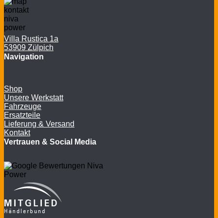
Villa Rustica 1a
53909 Zülpich
Navigation
Shop
Unsere Werkstatt
Fahrzeuge
Ersatzteile
Lieferung & Versand
Kontakt
Vertrauen & Social Media