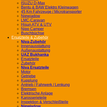
ISUZU D-Max
Bentu & BAW Elektro Kleinwagen
45 Km Fahrzeuge / Microtransporter
Niewiadow
LMC-Caravan
Hisun ATV & UTV
Nipo Camper
Buschbüchse
Ersatzteile & Zubehör
Niva-Zubehör
Innenausstattung
Außenaustattung
UAZ Bukhanka
Ersatzteile
Zubehör
Niva Ersatzteile
Motor
Getriebe
Kupplung
Antrieb / Fahrwerk / Lenkung
Bremsen
Elektrische Anlage
Karosserieteile
Inspektion & Verschleißteile
Niewiadow