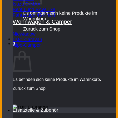
Isuzu D-MAX
Bentu und BAW L7e
Es befinden sich keine Produkte im
Fahrzeuge 45 Km/H
Warenkorb.
Wohnwagen & Camper
Zurück zum Shop
Niewiadow
LMC-Caravan
0
Nipo-Camper
Warenkorb
Es befinden sich keine Produkte im Warenkorb.
Zurück zum Shop
Ersatzteile & Zubehör