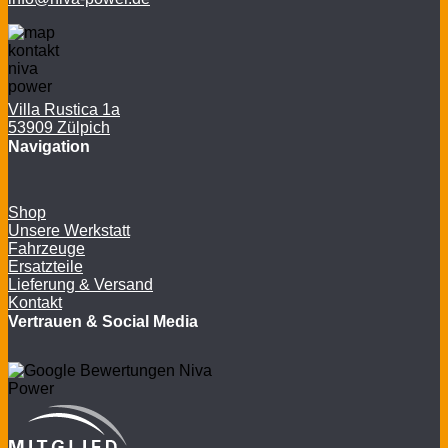
Villa Rustica 1a
53909 Zülpich
Navigation
Shop
Unsere Werkstatt
Fahrzeuge
Ersatzteile
Lieferung & Versand
Kontakt
Vertrauen & Social Media