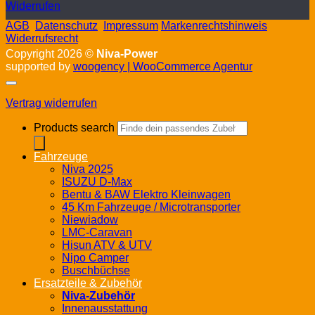
Widerrufen
AGB
Datenschutz
Impressum
Markenrechtshinweis
Widerrufsrecht
Copyright 2026 ©
Niva-Power
supported by
woogency | WooCommerce Agentur
Vertrag widerrufen
Products search
Fahrzeuge
Niva 2025
ISUZU D-Max
Bentu & BAW Elektro Kleinwagen
45 Km Fahrzeuge / Microtransporter
Niewiadow
LMC-Caravan
Hisun ATV & UTV
Nipo Camper
Buschbüchse
Ersatzteile & Zubehör
Niva-Zubehör
Innenausstattung