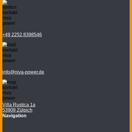
+49 2252 8398546
info@niva-power.de
Villa Rustica 1a
53909 Zülpich
Navigation