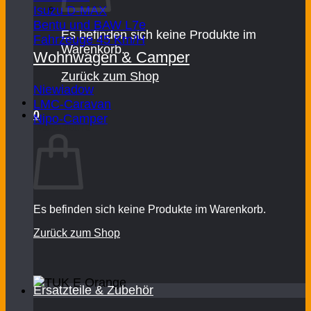
Isuzu D-MAX
Bentu und BAW L7e
Es befinden sich keine Produkte im
Fahrzeuge 45 Km/H
Warenkorb.
Wohnwagen & Camper
Zurück zum Shop
Niewiadow
LMC-Caravan
0
Nipo-Camper
Warenkorb
Es befinden sich keine Produkte im Warenkorb.
Zurück zum Shop
Ersatzteile & Zubehör