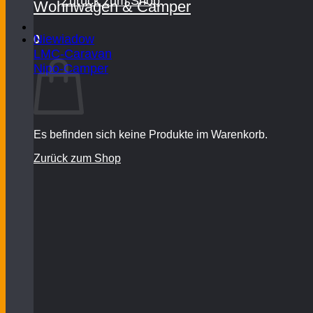
Zurück zum Shop
Wohnwagen & Camper
Niewiadow
0
Warenkorb
LMC-Caravan
Nipo-Camper
Es befinden sich keine Produkte im Warenkorb.
Zurück zum Shop