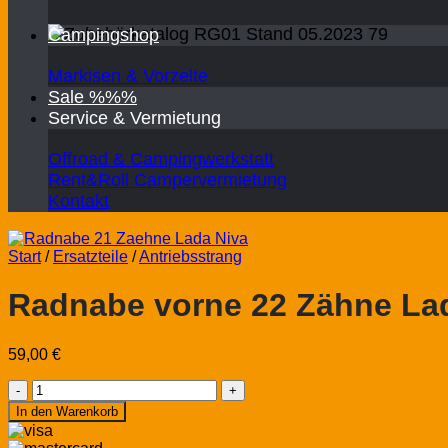
Campingshop
Markisen & Vorzelte
Sale %%%
Service & Vermietung
Offroad & Campingwerkstatt
Rent&Roll Campervermietung
Kontakt
Start
/
Ersatzteile
/
Antriebsstrang
Radnabe vorne 22 Zähne Lad
59,00
€
Radnabe
vorne
In den Warenkorb
22
Zähne