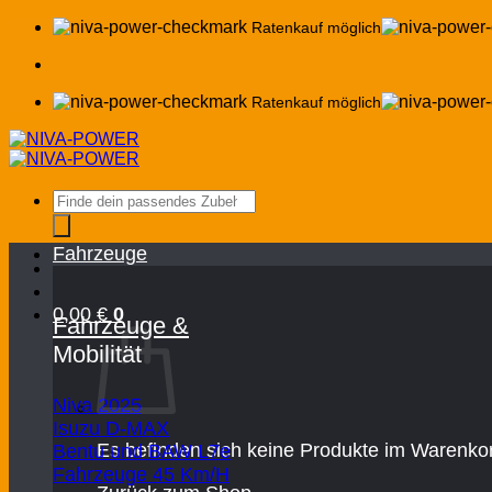
Zum
Ratenkauf möglich
Inhalt
springen
Ratenkauf möglich
Products
search
Fahrzeuge
0,00
€
0
Fahrzeuge &
Mobilität
Niva 2025
Isuzu D-MAX
Es befinden sich keine Produkte im Warenko
Bentu und BAW L7e
Fahrzeuge 45 Km/H