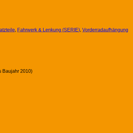
atzteile
,
Fahrwerk & Lenkung (SERIE)
,
Vorderradaufhängung
s Baujahr 2010)