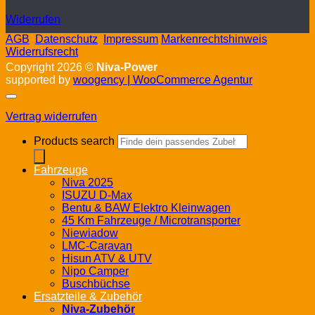
Widerrufen
AGB
Datenschutz
Impressum
Markenrechtshinweis
Widerrufsrecht
Copyright 2026 ©
Niva-Power
supported by
woogency | WooCommerce Agentur
Vertrag widerrufen
Products search
Fahrzeuge
Niva 2025
ISUZU D-Max
Bentu & BAW Elektro Kleinwagen
45 Km Fahrzeuge / Microtransporter
Niewiadow
LMC-Caravan
Hisun ATV & UTV
Nipo Camper
Buschbüchse
Ersatzteile & Zubehör
Niva-Zubehör