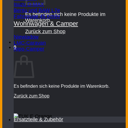
Isuzu D-MAX
Bentu und BAW L7e
Es befinden sich keine Produkte im
Fahrzeuge 45 Km/H
Warenkorb.
Wohnwagen & Camper
Zurück zum Shop
Niewiadow
LMC-Caravan
0
Nipo-Camper
Warenkorb
Es befinden sich keine Produkte im Warenkorb.
Zurück zum Shop
Ersatzteile & Zubehör