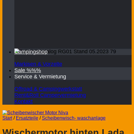
Campingshop
Markisen & Vorzelte
Sale %%%
Service & Vermietung
Offroad & Campingwerkstatt
Rent&Roll Campervermietung
Kontakt
Start
/
Ersatzteile
/
Scheibenwisch- waschanlage
Wischermotor hinten Lada