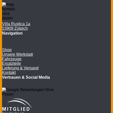
Villa Rustica 1a
53909 Zülpich
Navigation
Shop
Unsere Werkstatt
Fahrzeuge
Ersatzteile
Lieferung & Versand
Kontakt
Vertrauen & Social Media