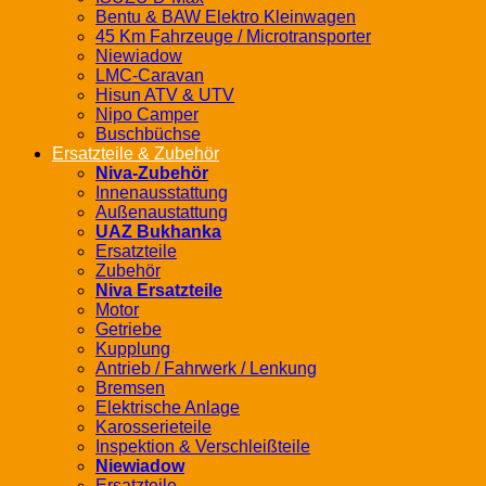
Bentu & BAW Elektro Kleinwagen
45 Km Fahrzeuge / Microtransporter
Niewiadow
LMC-Caravan
Hisun ATV & UTV
Nipo Camper
Buschbüchse
Ersatzteile & Zubehör
Niva-Zubehör
Innenausstattung
Außenaustattung
UAZ Bukhanka
Ersatzteile
Zubehör
Niva Ersatzteile
Motor
Getriebe
Kupplung
Antrieb / Fahrwerk / Lenkung
Bremsen
Elektrische Anlage
Karosserieteile
Inspektion & Verschleißteile
Niewiadow
Ersatzteile