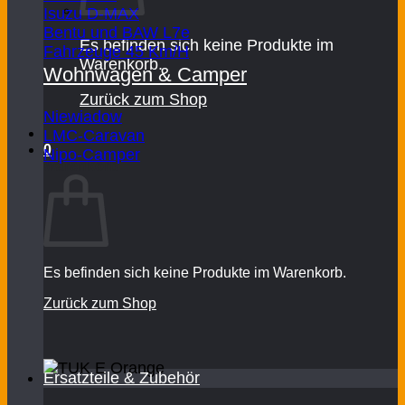
Isuzu D-MAX
Bentu und BAW L7e
Es befinden sich keine Produkte im
Fahrzeuge 45 Km/H
Warenkorb.
Wohnwagen & Camper
Zurück zum Shop
Niewiadow
LMC-Caravan
0
Nipo-Camper
Warenkorb
Es befinden sich keine Produkte im Warenkorb.
Zurück zum Shop
Ersatzteile & Zubehör