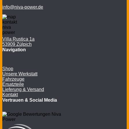
info@niva-power.de
Villa Rustica 1a
53909 Zülpich
Navigation
Shop
Unsere Werkstatt
Fahrzeuge
Ersatzteile
Lieferung & Versand
Kontakt
Vertrauen & Social Media