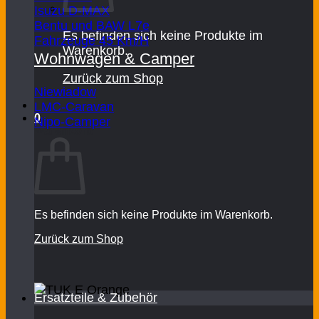
Isuzu D-MAX
Bentu und BAW L7e
Es befinden sich keine Produkte im
Fahrzeuge 45 Km/H
Warenkorb.
Wohnwagen & Camper
Zurück zum Shop
Niewiadow
LMC-Caravan
0
Nipo-Camper
Warenkorb
Es befinden sich keine Produkte im Warenkorb.
Zurück zum Shop
Ersatzteile & Zubehör