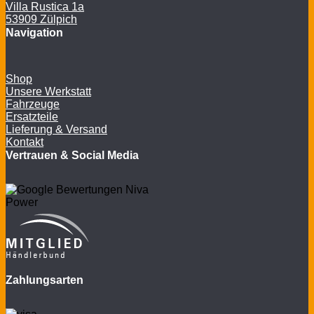
Villa Rustica 1a
53909 Zülpich
Navigation
Shop
Unsere Werkstatt
Fahrzeuge
Ersatzteile
Lieferung & Versand
Kontakt
Vertrauen & Social Media
Zahlungsarten