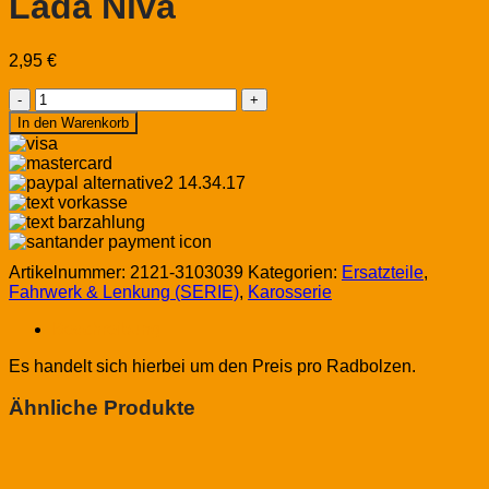
Lada Niva
2,95
€
Radbolzen
Vorderachse
In den Warenkorb
Lada
Niva
Menge
Artikelnummer:
2121-3103039
Kategorien:
Ersatzteile
,
Fahrwerk & Lenkung (SERIE)
,
Karosserie
Beschreibung
Es handelt sich hierbei um den Preis pro Radbolzen.
Ähnliche Produkte