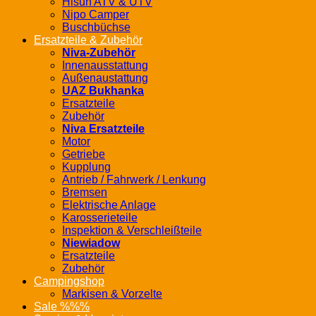
Hisun ATV & UTV
Nipo Camper
Buschbüchse
Ersatzteile & Zubehör
Niva-Zubehör
Innenausstattung
Außenaustattung
UAZ Bukhanka
Ersatzteile
Zubehör
Niva Ersatzteile
Motor
Getriebe
Kupplung
Antrieb / Fahrwerk / Lenkung
Bremsen
Elektrische Anlage
Karosserieteile
Inspektion & Verschleißteile
Niewiadow
Ersatzteile
Zubehör
Campingshop
Markisen & Vorzelte
Sale %%%