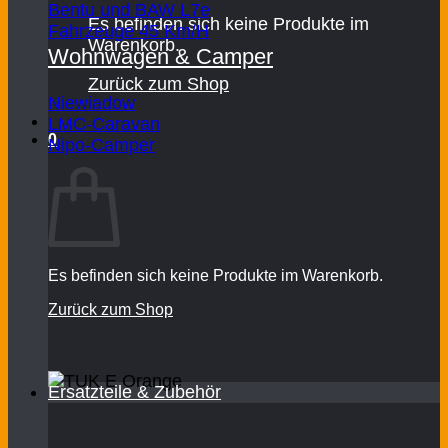
Bentu und BAW L7e
Es befinden sich keine Produkte im
Fahrzeuge 45 Km/H
Warenkorb.
Wohnwagen & Camper
Zurück zum Shop
Niewiadow
LMC-Caravan
0
Nipo-Camper
Warenkorb
Es befinden sich keine Produkte im Warenkorb.
Zurück zum Shop
Ersatzteile & Zubehör