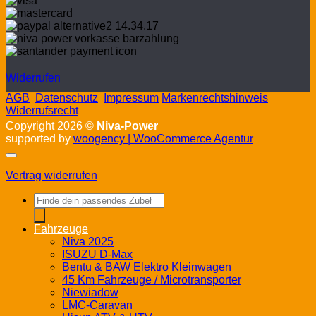
Widerrufen
AGB
Datenschutz
Impressum
Markenrechtshinweis
Widerrufsrecht
Copyright 2026 ©
Niva-Power
supported by
woogency | WooCommerce Agentur
Vertrag widerrufen
Products
search
Fahrzeuge
Niva 2025
ISUZU D-Max
Bentu & BAW Elektro Kleinwagen
45 Km Fahrzeuge / Microtransporter
Niewiadow
LMC-Caravan