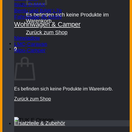
Isuzu D-MAX
Bentu und BAW L7e
Es befinden sich keine Produkte im
Fahrzeuge 45 Km/H
Warenkorb.
Wohnwagen & Camper
Zurück zum Shop
Niewiadow
LMC-Caravan
0
Nipo-Camper
Warenkorb
Es befinden sich keine Produkte im Warenkorb.
Zurück zum Shop
Ersatzteile & Zubehör