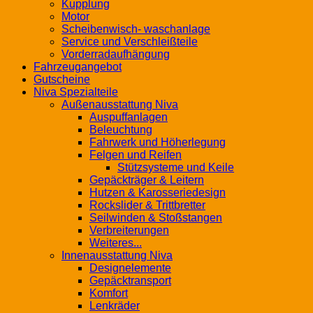
Kupplung
Motor
Scheibenwisch- waschanlage
Service und Verschleißteile
Vorderradaufhängung
Fahrzeugangebot
Gutscheine
Niva Spezialteile
Außenausstattung Niva
Auspuffanlagen
Beleuchtung
Fahrwerk und Höherlegung
Felgen und Reifen
Stützsysteme und Keile
Gepäckträger & Leitern
Hutzen & Karosseriedesign
Rockslider & Trittbretter
Seilwinden & Stoßstangen
Verbreiterungen
Weiteres...
Innenausstattung Niva
Designelemente
Gepäcktransport
Komfort
Lenkräder