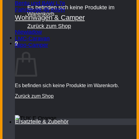
Bentu und BAW L7e
Es befinden sich keine Produkte im
Fahrzeuge 45 Km/H
Warenkorb.
Wohnwagen & Camper
Zurück zum Shop
Niewiadow
LMC-Caravan
0
Nipo-Camper
Warenkorb
Es befinden sich keine Produkte im Warenkorb.
Zurück zum Shop
Ersatzteile & Zubehör