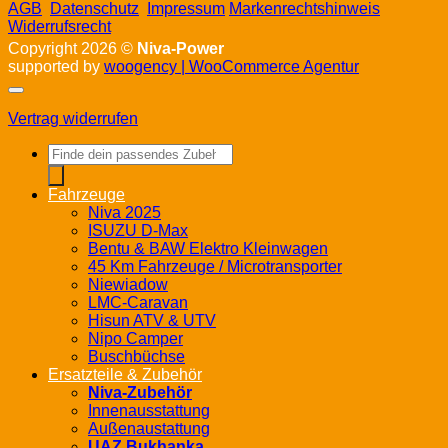
AGB
Datenschutz
Impressum
Markenrechtshinweis
Widerrufsrecht
Copyright 2026 ©
Niva-Power
supported by
woogency | WooCommerce Agentur
Vertrag widerrufen
Products
search
Fahrzeuge
Niva 2025
ISUZU D-Max
Bentu & BAW Elektro Kleinwagen
45 Km Fahrzeuge / Microtransporter
Niewiadow
LMC-Caravan
Hisun ATV & UTV
Nipo Camper
Buschbüchse
Ersatzteile & Zubehör
Niva-Zubehör
Innenausstattung
Außenaustattung
UAZ Bukhanka