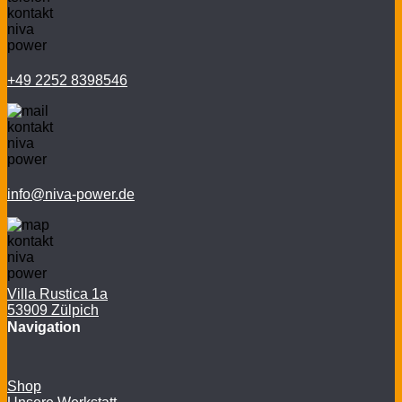
+49 2252 8398546
info@niva-power.de
Villa Rustica 1a
53909 Zülpich
Navigation
Shop