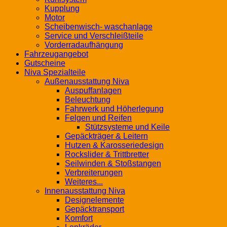
Kupplung
Motor
Scheibenwisch- waschanlage
Service und Verschleißteile
Vorderradaufhängung
Fahrzeugangebot
Gutscheine
Niva Spezialteile
Außenausstattung Niva
Auspuffanlagen
Beleuchtung
Fahrwerk und Höherlegung
Felgen und Reifen
Stützsysteme und Keile
Gepäckträger & Leitern
Hutzen & Karosseriedesign
Rockslider & Trittbretter
Seilwinden & Stoßstangen
Verbreiterungen
Weiteres...
Innenausstattung Niva
Designelemente
Gepäcktransport
Komfort