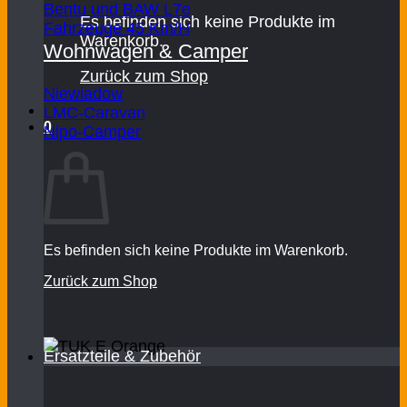
Bentu und BAW L7e
Es befinden sich keine Produkte im
Fahrzeuge 45 Km/H
Warenkorb.
Wohnwagen & Camper
Zurück zum Shop
Niewiadow
LMC-Caravan
0
Nipo-Camper
Warenkorb
Es befinden sich keine Produkte im Warenkorb.
Zurück zum Shop
Ersatzteile & Zubehör