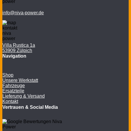
info@niva-power.de
Villa Rustica 1a
53909 Zülpich
Navigation
Shop
Unsere Werkstatt
Fahrzeuge
Ersatzteile
Lieferung & Versand
Kontakt
Vertrauen & Social Media