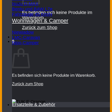
Isuzu D-MAX
Bentu und BAW L7e
Es befinden sich keine Produkte im
Fahrzeuge 45 Km/H
Warenkorb.
Wohnwagen & Camper
Zurück zum Shop
Niewiadow
LMC-Caravan
0
Nipo-Camper
Warenkorb
Es befinden sich keine Produkte im Warenkorb.
Zurück zum Shop
Ersatzteile & Zubehör