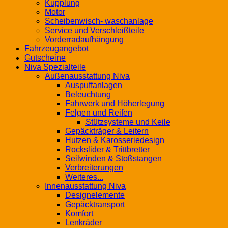
Kupplung
Motor
Scheibenwisch- waschanlage
Service und Verschleißteile
Vorderradaufhängung
Fahrzeugangebot
Gutscheine
Niva Spezialteile
Außenausstattung Niva
Auspuffanlagen
Beleuchtung
Fahrwerk und Höherlegung
Felgen und Reifen
Stützsysteme und Keile
Gepäckträger & Leitern
Hutzen & Karosseriedesign
Rockslider & Trittbretter
Seilwinden & Stoßstangen
Verbreiterungen
Weiteres...
Innenausstattung Niva
Designelemente
Gepäcktransport
Komfort
Lenkräder