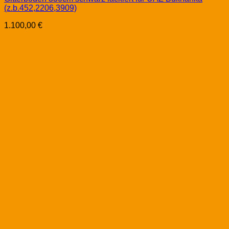
(z.b.452,2206,3909)
1.100,00
€