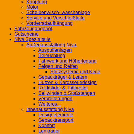
Kupplung
Motor
Scheibenwisch- waschanlage
Service und Verschleißteile
Vorderradaufhängung
Fahrzeugangebot
Gutscheine
Niva Spezialteile
Außenausstattung Niva
Auspuffanlagen
Beleuchtung
Fahrwerk und Höherlegung
Felgen und Reifen
Stützsysteme und Keile
Gepäckträger & Leitern
Hutzen & Karosseriedesign
Rockslider & Trittbretter
Seilwinden & Stoßstangen
Verbreiterungen
Weiteres...
Innenausstattung Niva
Designelemente
Gepäcktransport
Komfort
Lenkräder