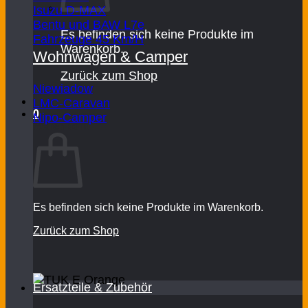
Isuzu D-MAX
Bentu und BAW L7e
Es befinden sich keine Produkte im
Fahrzeuge 45 Km/H
Warenkorb.
Wohnwagen & Camper
Zurück zum Shop
Niewiadow
LMC-Caravan
0
Nipo-Camper
Warenkorb
Es befinden sich keine Produkte im Warenkorb.
Zurück zum Shop
Ersatzteile & Zubehör