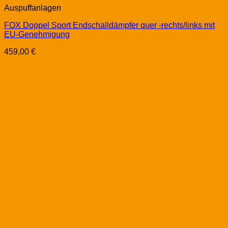
Auspuffanlagen
FOX Doppel Sport Endschalldämpfer quer -rechts/links mit
EU-Genehmigung
459,00
€