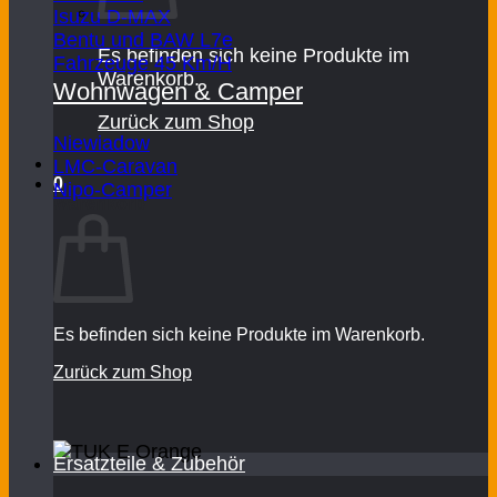
Isuzu D-MAX
Bentu und BAW L7e
Es befinden sich keine Produkte im
Fahrzeuge 45 Km/H
Warenkorb.
Wohnwagen & Camper
Zurück zum Shop
Niewiadow
LMC-Caravan
0
Nipo-Camper
Warenkorb
Es befinden sich keine Produkte im Warenkorb.
Zurück zum Shop
Ersatzteile & Zubehör