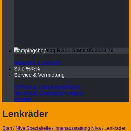
Campingshop
Markisen & Vorzelte
Sale %%%
Service & Vermietung
Offroad & Campingwerkstatt
Rent&Roll Campervermietung
Kontakt
Lenkräder
Start
/
Niva Spezialteile
/
Innenausstattung Niva
/
Lenkräder