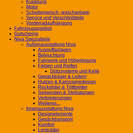
Kupplung
Motor
Scheibenwisch- waschanlage
Service und Verschleißteile
Vorderradaufhängung
Fahrzeugangebot
Gutscheine
Niva Spezialteile
Außenausstattung Niva
Auspuffanlagen
Beleuchtung
Fahrwerk und Höherlegung
Felgen und Reifen
Stützsysteme und Keile
Gepäckträger & Leitern
Hutzen & Karosseriedesign
Rockslider & Trittbretter
Seilwinden & Stoßstangen
Verbreiterungen
Weiteres...
Innenausstattung Niva
Designelemente
Gepäcktransport
Komfort
Lenkräder