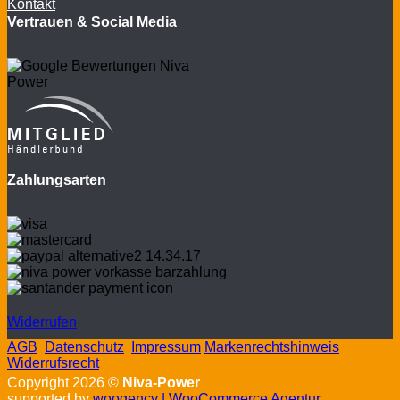
Kontakt
Vertrauen & Social Media
Zahlungsarten
Widerrufen
AGB
Datenschutz
Impressum
Markenrechtshinweis
Widerrufsrecht
Copyright 2026 ©
Niva-Power
supported by
woogency | WooCommerce Agentur