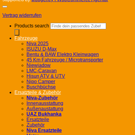
Vertrag widerrufen
Products search
Fahrzeuge
Niva 2025
ISUZU D-Max
Bentu & BAW Elektro Kleinwagen
45 Km Fahrzeuge / Microtransporter
Niewiadow
LMC-Caravan
Hisun ATV & UTV
Nipo Camper
Buschbüchse
Ersatzteile & Zubehör
Niva-Zubehör
Innenausstattung
Außenaustattung
UAZ Bukhanka
Ersatzteile
Zubehör
Niva Ersatzteile