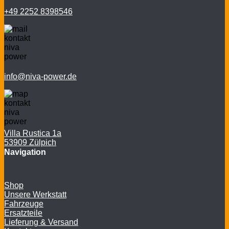
+49 2252 8398546
info@niva-power.de
Villa Rustica 1a
53909 Zülpich
Navigation
Shop
Unsere Werkstatt
Fahrzeuge
Ersatzteile
Lieferung & Versand