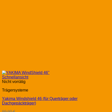
Schnellansicht
Nicht vorrätig
Trägersysteme
Yakima Windshield 46 (für Querträger oder
Dachgepäckträger)
Ursprünglicher
Aktueller
99,90
€
84,95
€