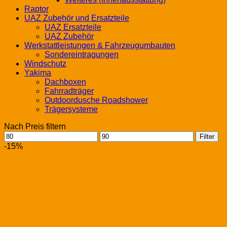
Raptor
UAZ Zubehör und Ersatzteile
UAZ Ersatzteile
UAZ Zubehör
Werkstattleistungen & Fahrzeugumbauten
Sondereintragungen
Windschutz
Yakima
Dachboxen
Fahrradträger
Outdoordusche Roadshower
Trägersysteme
Nach Preis filtern
Min.
Max.
Filter
Preis
Preis
-15%