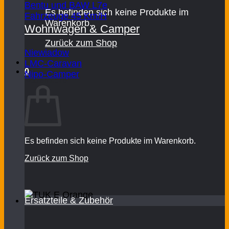
Bentu und BAW L7e
Es befinden sich keine Produkte im
Fahrzeuge 45 Km/H
Warenkorb.
Wohnwagen & Camper
Zurück zum Shop
Niewiadow
LMC-Caravan
0
Nipo-Camper
Warenkorb
Es befinden sich keine Produkte im Warenkorb.
Zurück zum Shop
Ersatzteile & Zubehör