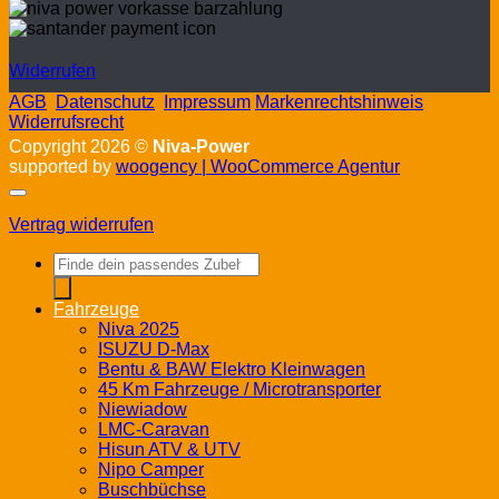
Widerrufen
AGB
Datenschutz
Impressum
Markenrechtshinweis
Widerrufsrecht
Copyright 2026 ©
Niva-Power
supported by
woogency | WooCommerce Agentur
Vertrag widerrufen
Products
search
Fahrzeuge
Niva 2025
ISUZU D-Max
Bentu & BAW Elektro Kleinwagen
45 Km Fahrzeuge / Microtransporter
Niewiadow
LMC-Caravan
Hisun ATV & UTV
Nipo Camper
Buschbüchse