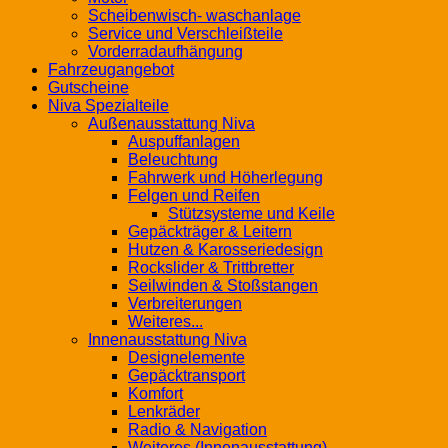
Scheibenwisch- waschanlage
Service und Verschleißteile
Vorderradaufhängung
Fahrzeugangebot
Gutscheine
Niva Spezialteile
Außenausstattung Niva
Auspuffanlagen
Beleuchtung
Fahrwerk und Höherlegung
Felgen und Reifen
Stützsysteme und Keile
Gepäckträger & Leitern
Hutzen & Karosseriedesign
Rockslider & Trittbretter
Seilwinden & Stoßstangen
Verbreiterungen
Weiteres...
Innenausstattung Niva
Designelemente
Gepäcktransport
Komfort
Lenkräder
Radio & Navigation
Weiteres (Innenausstattung)