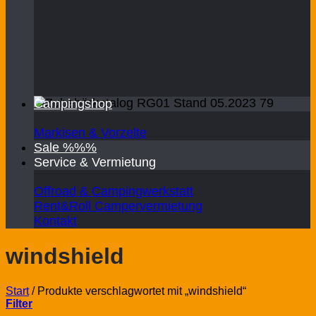
Campingshop
Markisen & Vorzelte
Sale %%%
Service & Vermietung
Offroad & Campingwerkstatt
Rent&Roll Campervermietung
Kontakt
windshield
Start
/
Produkte verschlagwortet mit „windshield“
Filter