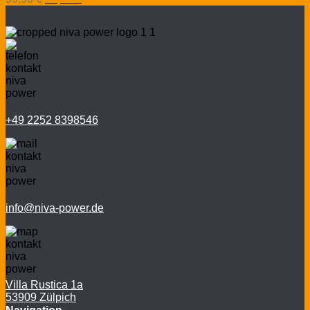
Preis
Preis
war:
ist:
99,90 €
84,95 €.
+49 2252 8398546
info@niva-power.de
Villa Rustica 1a
53909 Zülpich